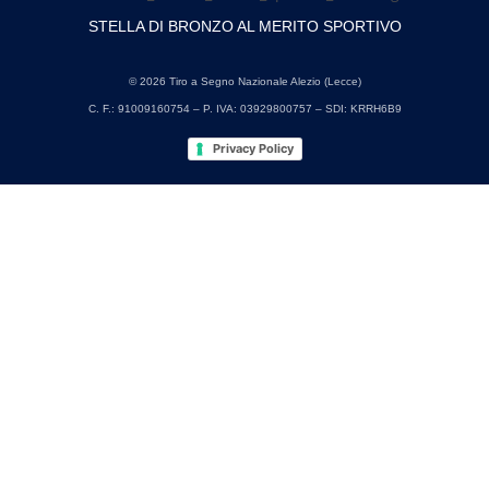
STELLA DI BRONZO AL MERITO SPORTIVO
© 2026 Tiro a Segno Nazionale Alezio (Lecce)
C. F.: 91009160754 – P. IVA: 03929800757 – SDI: KRRH6B9
Privacy Policy