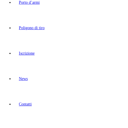
Porto d’armi
Poligono di tiro
Iscrizione
News
Contatti