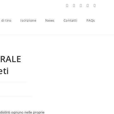
 di tiro
Iscrizione
News
Contatti
FAQs
RALE
eti
distinti ognuno nelle proprie