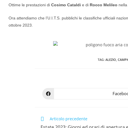
Ottime le prestazioni di
Cosimo Cataldi
e di
Rocco Melileo
nella 
Ora attendiamo che l’U.I.T.S. pubblichi le classifiche ufficiali nazio
ottobre 2023.
TAG
:
ALEZIO
,
CAMPI
Facebo
Articolo precedente
Estate 2023: Giorni ed orari di apertura e