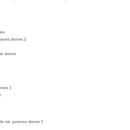
evi
uniores donne 2
ter donne
omini 1
i
e cat. juniores donne 2