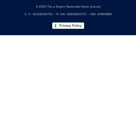
© 2026 Tiro a Segno Nazionale Alezio (Lecce)
C. F.: 91009160754 – P. IVA: 03929800757 – SDI: KRRH6B9
Privacy Policy