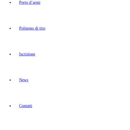
Porto d’armi
Poligono di tiro
Iscrizione
News
Contatti